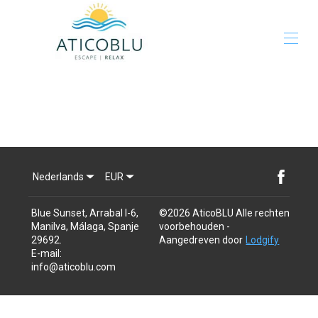
Thuis
Galerij
Tarieven
Beschikbaarheid
Kaart
Recensies
Nederlands
EUR
Contact
Blue Sunset, Arrabal I-6,
©
2026
AticoBLU
Alle rechten
Manilva, Málaga, Spanje
voorbehouden
-
29692
.
Aangedreven door
Lodgify
E-mail
:
info@aticoblu.com