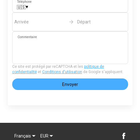
Téléphone
▾
🇺🇸
Arrivée
Départ
Commentaire
Ce site est protégé par reCAPTCHA et les
politique de
confidentialité
et
Conditions d'utilisation
de Google s'appliquent.
Envoyer
Français
EUR