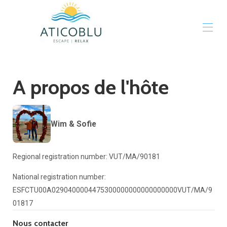
Accueil
A propos de l'hôte
Galerie
Tarifs
Disponibilités
Carte
Wim & Sofie
Avis
Contact
Regional registration number: VUT/MA/90181
National registration number:
ESFCTU00A0290400004475300000000000000000VUT/MA/9
01817
Nous contacter