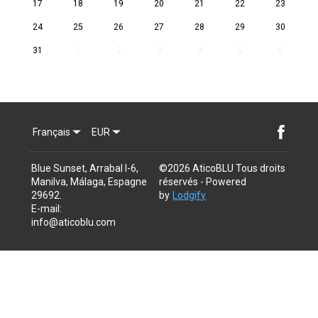
17
18
19
20
21
22
23
24
25
26
27
28
29
30
31
1
2
3
4
5
6
Français
EUR
Blue Sunset, Arrabal I-6,
©
2026
AticoBLU
Tous droits
Manilva, Málaga, Espagne
réservés
- Powered
29692
.
by
Lodgify
E-mail
:
info@aticoblu.com