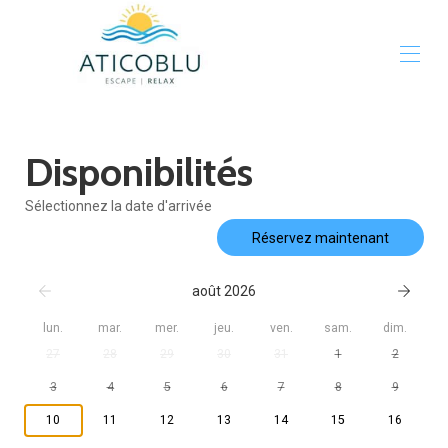
Accueil
Disponibilités
Galerie
Tarifs
Disponibilités
Sélectionnez la date d'arrivée
Carte
Réservez maintenant
Avis
Contact
août 2026
lun.
mar.
mer.
jeu.
ven.
sam.
dim.
27
28
29
30
31
1
2
3
4
5
6
7
8
9
10
11
12
13
14
15
16